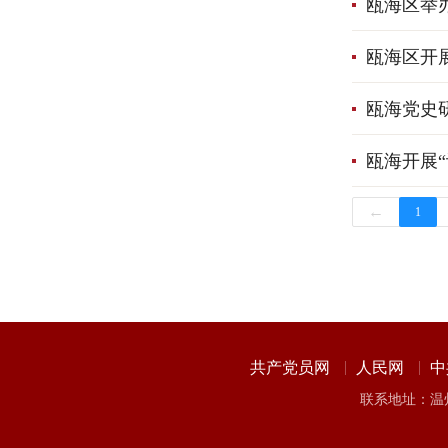
瓯海区举办
瓯海区开
瓯海党史
瓯海开展
←
1
共产党员网
人民网
中
联系地址：温州市瓯