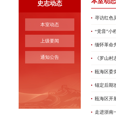
本室动态
史志动态
寻访红色
本室动态
“党音”小
上级要闻
缅怀革命
通知公告
《罗山村
瓯海区委
锚定后期攻
瓯海区开