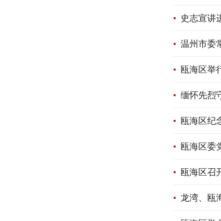
史志宣讲
温州市委
瓯海区举
缅怀先烈
瓯海区纪念
瓯海区委
瓯海区召
龙湾、瓯