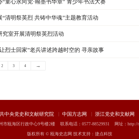
“童心永向党·翰墨书华章” 青少年书法大赛
展“清明祭英烈 共铸中华魂”主题教育活动
研究室开展清明祭英烈活动
“让烈士回家”老兵讲述跨越时空的 寻亲故事
→
2
3
4
共中央党史和文献研究院
中国方志网
浙江党史和文献网
海区行政中心9号楼2楼 联系电话：0577-88529931 网址：http://sz.ouh
版权所有 © 瓯海史志网 技术支持：捷点科技