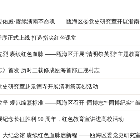
灵佑殿·赓续浙南革命魂——瓯海区委党史研究室开展浙
程序正式上线 打造指尖红色课堂
先烈 赓续红色血脉 ——瓯海区开展“清明祭英烈”主题教
志》首发 历时三载修成瓯海首部正规村志
党史研究室赴景德寺开展清明祭英烈活动
坚 规范编纂标准 ——瓯海区召开“园博志”“园博纪实” 
展纪念长征胜利 90 周年，红色教育宣讲进高校活动